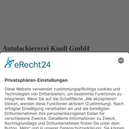
Autolackiererei Knoll GmbH
Karosseriefachbetrieb
Eisenstraße 49
65428 Rüsselsheim
(0 61 42) 82 95 -0
(0 61 42) 82 95 20
info@al-knoll.de
Öffnungszeiten
Unsere Geschäftszeiten sind:
Montag – Donnerstag: