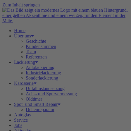
Zum Inhalt springen
Home
Über uns
Geschichte
Kundenstimmen
Team
Referenzen
Lackierung
Autolackierung
Industrielackierung
Sonderlackierung
Karosserie
Unfallinstandsetzung
Achs- und Spurvermessung
Oldtimer
Spot- und Smart Repair
Dellenreparatur
Autoglas
Service
Jobs
Aktuelles